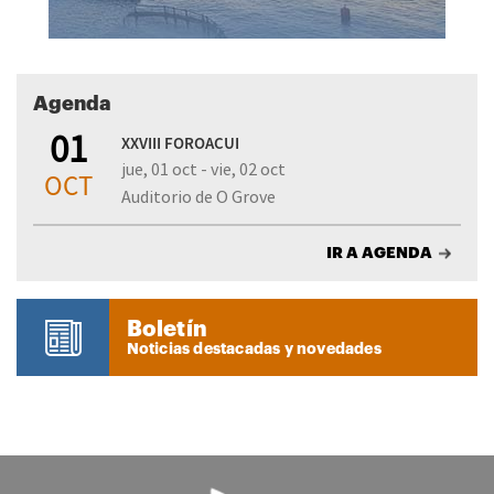
Agenda
01
XXVIII FOROACUI
jue, 01 oct - vie, 02 oct
OCT
Auditorio de O Grove
IR A AGENDA
Boletín
Noticias destacadas y novedades