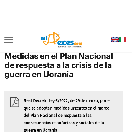
Ir
al
Ir
contenido
a
Ir
principal
la
al
Ir
de
cabecera
pie
al
la
de
de
menú
Mostrar/ocultar
página
la
la
principal
navegación
(alt
página
página
(alt
principal
Medidas en el Plan Nacional
+
(alt
(alt
+
de respuesta a la crisis de la
s)
+
+
u)
guerra en Ucrania
c)
p)
Real Decreto-ley 6/2022, de 29 de marzo, por el
que se adoptan medidas urgentes en el marco
del Plan Nacional de respuesta a las
consecuencias económicas y sociales de la
guerra en Ucrania