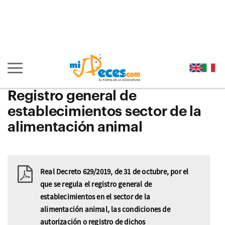
Ir
al
Ir
contenido
a
Ir
principal
la
al
Ir
de
cabecera
pie
al
la
de
de
menú
Mostrar/ocultar
página
la
la
principal
navegación
(alt
página
página
(alt
principal
Registro general de
+
(alt
(alt
+
establecimientos sector de la
s)
+
+
u)
alimentación animal
c)
p)
Real Decreto 629/2019, de 31 de octubre, por el
que se regula el registro general de
establecimientos en el sector de la
alimentación animal, las condiciones de
autorización o registro de dichos