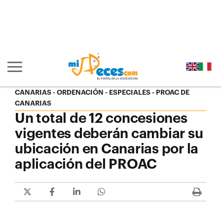
Ir al contenido principal de la página (alt + s)
Ir a la cabecera de la página (alt + c)
Ir al pie de la página (alt + p)
Ir al menú principal (alt + u)
Mostrar/ocultar navegación principal
CANARIAS - ORDENACIÓN
ESPECIALES
PROAC DE
CANARIAS
Un total de 12 concesiones
vigentes deberán cambiar su
ubicación en Canarias por la
aplicación del PROAC