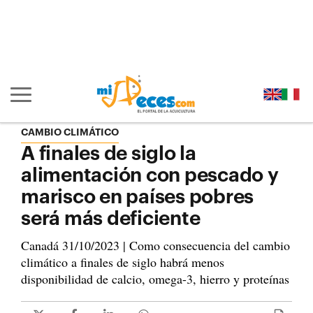
Ir al contenido principal de la página (alt + s)
Ir a la cabecera de la página (alt + c)
Ir al pie de la página (alt + p)
Ir al menú principal (alt + u)
Mostrar/ocultar navegación principal
CAMBIO CLIMÁTICO
A finales de siglo la
alimentación con pescado y
marisco en países pobres
será más deficiente
Canadá 31/10/2023 | Como consecuencia del cambio
climático a finales de siglo habrá menos
disponibilidad de calcio, omega-3, hierro y proteínas