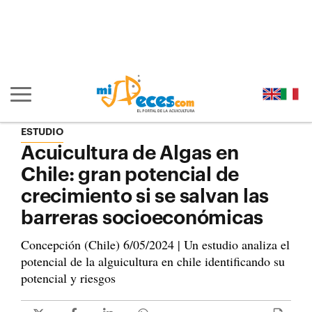
Ir al contenido principal de la página (alt + s)
Ir a la cabecera de la página (alt + c)
Ir al pie de la página (alt + p)
Ir al menú principal (alt + u)
Mostrar/ocultar navegación principal
ESTUDIO
Acuicultura de Algas en
Chile: gran potencial de
crecimiento si se salvan las
barreras socioeconómicas
Concepción (Chile) 6/05/2024 | Un estudio analiza el
potencial de la alguicultura en chile identificando su
potencial y riesgos