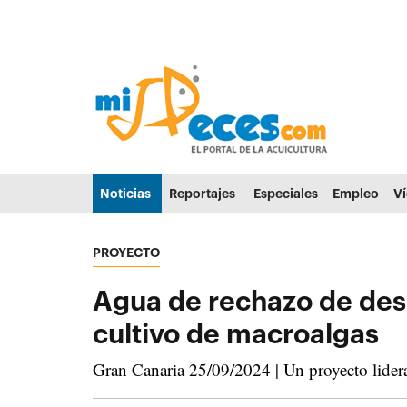
Ir al contenido principal de la página (alt + s)
Ir a la cabecera de la página (alt + c)
Ir al pie de la página (alt + p)
Ir al menú principal (alt + u)
Noticias
Reportajes
Especiales
Empleo
V
PROYECTO
Agua de rechazo de desa
cultivo de macroalgas
Gran Canaria 25/09/2024 | Un proyecto lidera