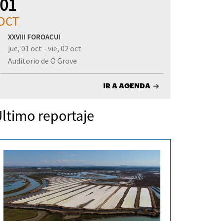
01
OCT
XXVIII FOROACUI
jue, 01 oct - vie, 02 oct
Auditorio de O Grove
IR A AGENDA
ltimo reportaje