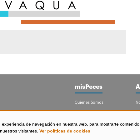
misPeces
A
Quienes Somos
No
Publicidad
Re
Contacto
Bo
u experiencia de navegación en nuestra web, para mostrarte contenido
España)
nuestros visitantes.
Ver políticas de cookies
Configurar Cookies