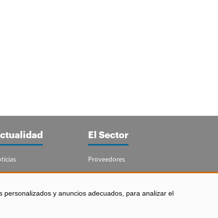
ctualidad
El Sector
ticias
Proveedores
portajes
Guía del Sector
letín Acuicultura
Legislación
s personalizados y anuncios adecuados, para analizar el
Empleo