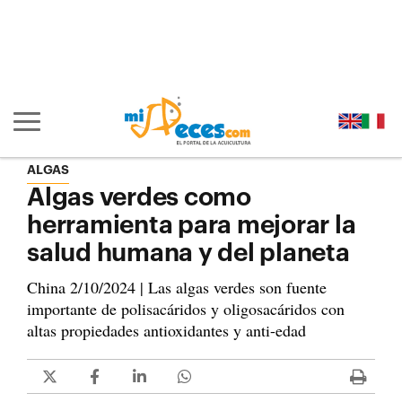
Ir al contenido principal de la página (alt + s)
Ir a la cabecera de la página (alt + c)
Ir al pie de la página (alt + p)
Ir al menú principal (alt + u)
Mostrar/ocultar navegación principal
ALGAS
Algas verdes como
herramienta para mejorar la
salud humana y del planeta
China 2/10/2024 | Las algas verdes son fuente
importante de polisacáridos y oligosacáridos con
altas propiedades antioxidantes y anti-edad