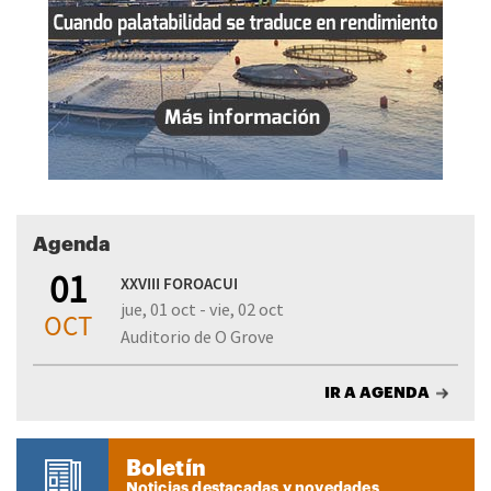
Agenda
01
XXVIII FOROACUI
jue, 01 oct - vie, 02 oct
OCT
Auditorio de O Grove
IR A AGENDA
Boletín
Noticias destacadas y novedades