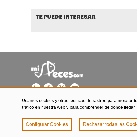
TE PUEDE INTERESAR
Usamos cookies y otras técnicas de rastreo para mejorar t
misPeces se edita desde El Puerto de Santa María (Cádiz - 
tráfico en nuestra web y para comprender de dónde llegan 
Configurar Cookies
Rechazar todas las Cook
Aviso legal
|
Política 