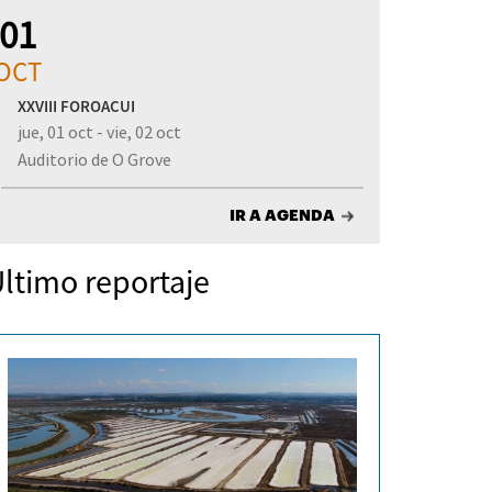
01
OCT
XXVIII FOROACUI
jue, 01 oct - vie, 02 oct
Auditorio de O Grove
IR A AGENDA
ltimo reportaje