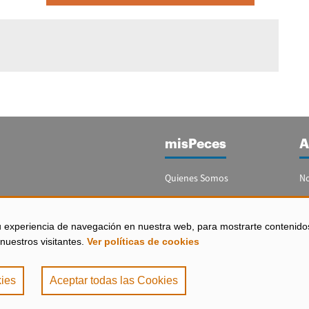
misPeces
A
Quienes Somos
No
Publicidad
Re
Contacto
Bo
u experiencia de navegación en nuestra web, para mostrarte contenido
España)
nuestros visitantes.
Ver políticas de cookies
Configurar Cookies
ies
Aceptar todas las Cookies
de Privacidad
|
Política de Cookies
. misPeces Copyright 2000 - 2026. Todos