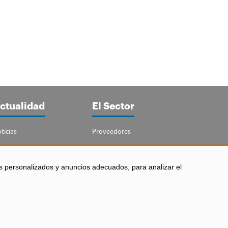
ctualidad
El Sector
ticias
Proveedores
portajes
Guía del Sector
letín Acuicultura
Legislación
s personalizados y anuncios adecuados, para analizar el
Empleo
 los derechos reservados