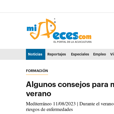
Ir al contenido principal de la página (alt + s)
Ir a la cabecera de la página (alt + c)
Ir al pie de la página (alt + p)
Ir al menú principal (alt + u)
Noticias
Reportajes
Especiales
Empleo
V
FORMACIÓN
Algunos consejos para m
verano
Mediterráneo 11/08/2023 | Durante el verano 
riesgos de enfermedades