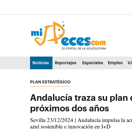
Ir al contenido principal de la página (alt + s)
Ir a la cabecera de la página (alt + c)
Ir al pie de la página (alt + p)
Ir al menú principal (alt + u)
Noticias
Reportajes
Especiales
Empleo
V
PLAN ESTRATÉGICO
Andalucía traza su plan 
próximos dos años
Sevilla 23/12/2024 | Andalucía impulsa la acu
azul sostenible e innovación en I+D