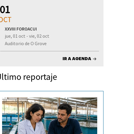
01
OCT
XXVIII FOROACUI
jue, 01 oct - vie, 02 oct
Auditorio de O Grove
IR A AGENDA
ltimo reportaje