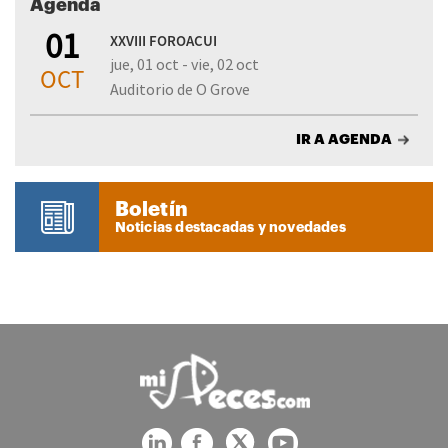
Agenda
01
XXVIII FOROACUI
jue, 01 oct - vie, 02 oct
OCT
Auditorio de O Grove
IR A AGENDA
Boletín
Noticias destacadas y novedades