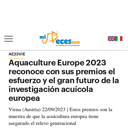
Ir al contenido principal de la página (alt + s)
Ir a la cabecera de la página (alt + c)
Ir al pie de la página (alt + p)
Ir al menú principal (alt + u)
Mostrar/ocultar navegación principal
AE23VIE
Aquaculture Europe 2023
reconoce con sus premios el
esfuerzo y el gran futuro de la
investigación acuícola
europea
Viena (Austria) 22/09/2023 | Estos premios son la
muestra de que la acuicultura europea tiene
asegurado el relevo generacional