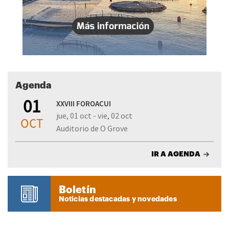
Agenda
01
XXVIII FOROACUI
jue, 01 oct - vie, 02 oct
OCT
Auditorio de O Grove
IR A AGENDA
Boletín
Noticias destacadas y novedades