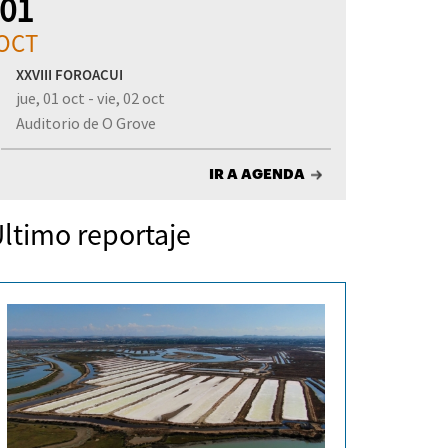
01
OCT
XXVIII FOROACUI
jue, 01 oct - vie, 02 oct
Auditorio de O Grove
IR A AGENDA
ltimo reportaje