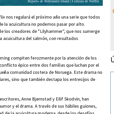
Reparto de Billionaire Island | Cortesía de Netflix
lix nos regalará el próximo año una serie que todos
e la acuicultura no podemos pasar por alto.
ca de los creadores de "Lilyhammer", que nos sumerge
la acuicultura del salmón, con resultados
Ú
ming compiten ferozmente por la atención de los
conflicto épico entre dos familias que luchan por el
pequeña comunidad costera de Noruega. Este drama no
liares, sino que también destapa los entresijos de
scritores, Anne Bjørnstad y Eilif Skodvin, han
humor y el drama. A través de sus hábiles guiones,
dad de la acuicultura moderna, desde los desafíos