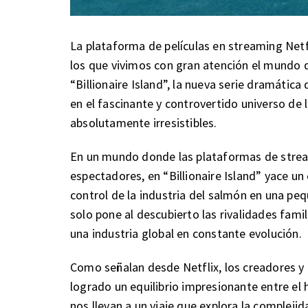
La plataforma de películas en streaming Netf
los que vivimos con gran atención el mundo d
“Billionaire Island”, la nueva serie dramáti
en el fascinante y controvertido universo de 
absolutamente irresistibles.
En un mundo donde las plataformas de strea
espectadores, en “Billionaire Island” yace un 
control de la industria del salmón en una 
solo pone al descubierto las rivalidades fami
una industria global en constante evolución.
Como señalan desde Netflix, los creadores y e
logrado un equilibrio impresionante entre el 
nos llevan a un viaje que explora la compleji