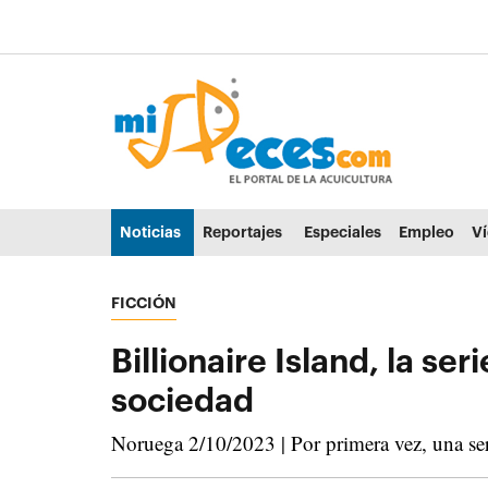
Ir al contenido principal de la página (alt + s)
Ir a la cabecera de la página (alt + c)
Ir al pie de la página (alt + p)
Ir al menú principal (alt + u)
Noticias
Reportajes
Especiales
Empleo
V
FICCIÓN
Billionaire Island, la se
sociedad
Noruega 2/10/2023 | Por primera vez, una seri