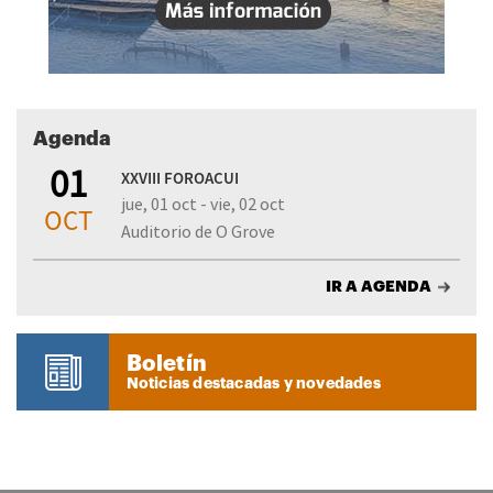
Agenda
01
XXVIII FOROACUI
jue, 01 oct - vie, 02 oct
OCT
Auditorio de O Grove
IR A AGENDA
Boletín
Noticias destacadas y novedades