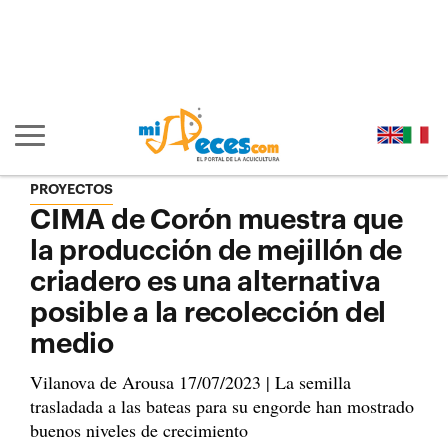
Ir al contenido principal de la página (alt + s)
Ir a la cabecera de la página (alt + c)
Ir al pie de la página (alt + p)
Ir al menú principal (alt + u)
Mostrar/ocultar navegación principal
PROYECTOS
CIMA de Corón muestra que
la producción de mejillón de
criadero es una alternativa
posible a la recolección del
medio
Vilanova de Arousa 17/07/2023 | La semilla
trasladada a las bateas para su engorde han mostrado
buenos niveles de crecimiento