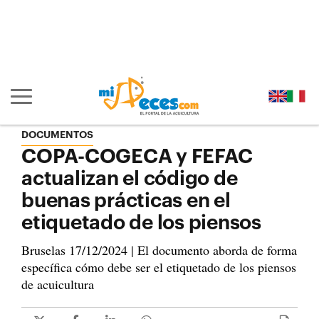
Ir al contenido principal de la página (alt + s)
Ir a la cabecera de la página (alt + c)
Ir al pie de la página (alt + p)
Ir al menú principal (alt + u)
Mostrar/ocultar navegación principal
DOCUMENTOS
COPA-COGECA y FEFAC
actualizan el código de
buenas prácticas en el
etiquetado de los piensos
Bruselas 17/12/2024 | El documento aborda de forma
específica cómo debe ser el etiquetado de los piensos
de acuicultura