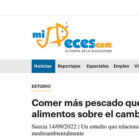
Ir al contenido principal de la página (alt + s)
Ir a la cabecera de la página (alt + c)
Ir al pie de la página (alt + p)
Ir al menú principal (alt + u)
Noticias
Reportajes
Especiales
Empleo
V
ESTUDIO
Comer más pescado que 
alimentos sobre el camb
Suecia 14/09/2022 | Un estudio que relaciona
medioambientalmente