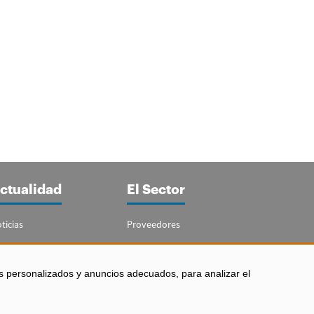
ctualidad
El Sector
ticias
Proveedores
portajes
Guía del Sector
letín Acuicultura
Legislación
s personalizados y anuncios adecuados, para analizar el
Empleo