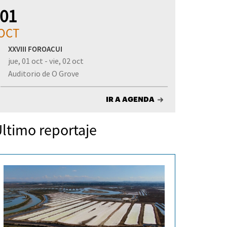
01
OCT
XXVIII FOROACUI
jue, 01 oct - vie, 02 oct
Auditorio de O Grove
IR A AGENDA
ltimo reportaje