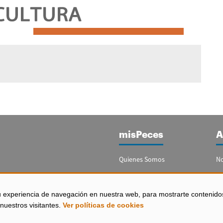
misPeces
A
Quienes Somos
No
Publicidad
Re
Contacto
Bo
u experiencia de navegación en nuestra web, para mostrarte contenido
España)
nuestros visitantes.
Ver políticas de cookies
Configurar Cookies