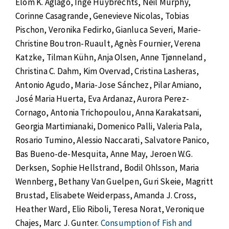
Elom K. Aglago, Inge Huybrechts, Neil Murphy,
Corinne Casagrande, Genevieve Nicolas, Tobias
Pischon, Veronika Fedirko, Gianluca Severi, Marie-
Christine Boutron-Ruault, Agnès Fournier, Verena
Katzke, Tilman Kühn, Anja Olsen, Anne Tjønneland,
Christina C. Dahm, Kim Overvad, Cristina Lasheras,
Antonio Agudo, Maria-Jose Sánchez, Pilar Amiano,
José Maria Huerta, Eva Ardanaz, Aurora Perez-
Cornago, Antonia Trichopoulou, Anna Karakatsani,
Georgia Martimianaki, Domenico Palli, Valeria Pala,
Rosario Tumino, Alessio Naccarati, Salvatore Panico,
Bas Bueno-de-Mesquita, Anne May, Jeroen W.G.
Derksen, Sophie Hellstrand, Bodil Ohlsson, Maria
Wennberg, Bethany Van Guelpen, Guri Skeie, Magritt
Brustad, Elisabete Weiderpass, Amanda J. Cross,
Heather Ward, Elio Riboli, Teresa Norat, Veronique
Chajes, Marc J. Gunter.
Consumption of Fish and