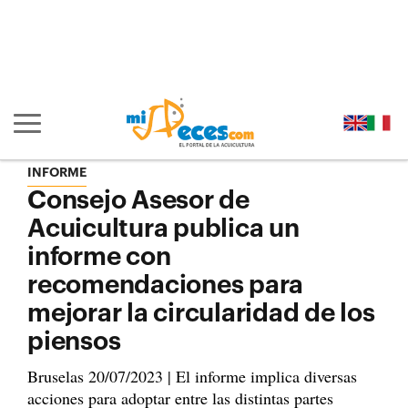
Ir al contenido principal de la página (alt + s)
Ir a la cabecera de la página (alt + c)
Ir al pie de la página (alt + p)
Ir al menú principal (alt + u)
Mostrar/ocultar navegación principal
INFORME
Consejo Asesor de
Acuicultura publica un
informe con
recomendaciones para
mejorar la circularidad de los
piensos
Bruselas 20/07/2023 | El informe implica diversas
acciones para adoptar entre las distintas partes