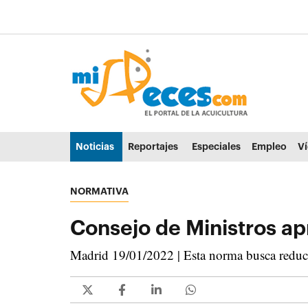
Ir al contenido principal de la página (alt + s)
Ir a la cabecera de la página (alt + c)
Ir al pie de la página (alt + p)
Ir al menú principal (alt + u)
Noticias
Reportajes
Especiales
Empleo
V
NORMATIVA
Consejo de Ministros apr
Madrid 19/01/2022 | Esta norma busca reducir