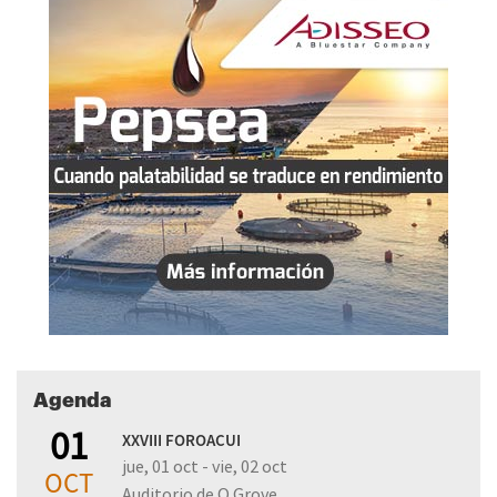
Agenda
01
XXVIII FOROACUI
jue, 01 oct - vie, 02 oct
OCT
Auditorio de O Grove