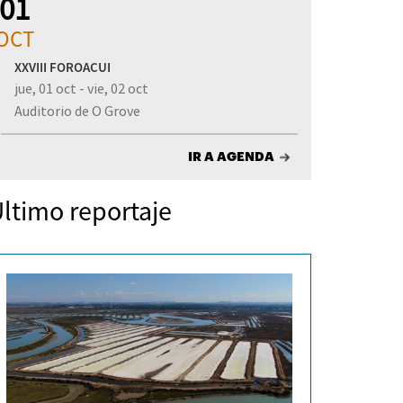
01
OCT
XXVIII FOROACUI
jue, 01 oct - vie, 02 oct
Auditorio de O Grove
IR A AGENDA
ltimo reportaje