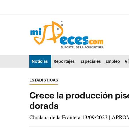
Ir al contenido principal de la página (alt + s)
Ir a la cabecera de la página (alt + c)
Ir al pie de la página (alt + p)
Ir al menú principal (alt + u)
Noticias
Reportajes
Especiales
Empleo
V
ESTADÍSTICAS
Crece la producción pis
dorada
Chiclana de la Frontera 13/09/2023 | APROMA