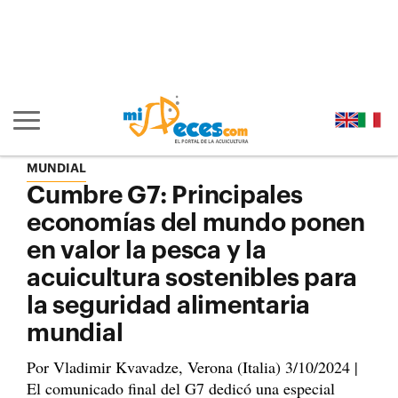
Ir al contenido principal de la página (alt + s)
Ir a la cabecera de la página (alt + c)
Ir al pie de la página (alt + p)
Ir al menú principal (alt + u)
Mostrar/ocultar navegación principal
MUNDIAL
Cumbre G7: Principales
economías del mundo ponen
en valor la pesca y la
acuicultura sostenibles para
la seguridad alimentaria
mundial
Por Vladimir Kvavadze, Verona (Italia) 3/10/2024 |
El comunicado final del G7 dedicó una especial