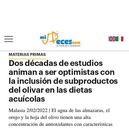
Ir al contenido principal de la página (alt + s)
Ir a la cabecera de la página (alt + c)
Ir al pie de la página (alt + p)
Ir al menú principal (alt + u)
Mostrar/ocultar navegación principal
MATERIAS PRIMAS
Dos décadas de estudios
animan a ser optimistas con
la inclusión de subproductos
del olivar en las dietas
acuícolas
Malasia 2/02/2022 | El agua de las almazaras, el
orujo y la hoja del olivo tienen una alta
concentración de antioxidantes con características