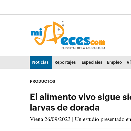
Ir al contenido principal de la página (alt + s)
Ir a la cabecera de la página (alt + c)
Ir al pie de la página (alt + p)
Ir al menú principal (alt + u)
Noticias
Reportajes
Especiales
Empleo
V
PRODUCTOS
El alimento vivo sigue s
larvas de dorada
Viena 26/09/2023 | Un estudio presentado en