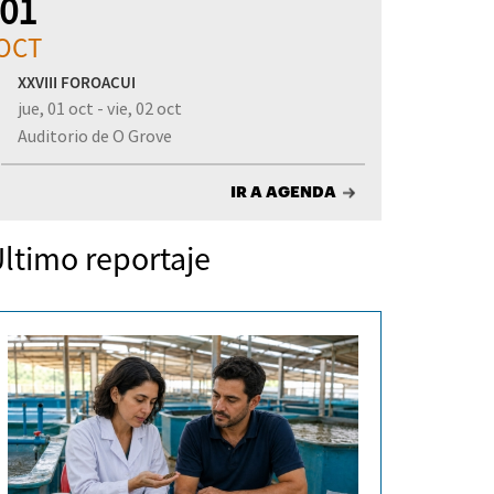
01
OCT
XXVIII FOROACUI
jue, 01 oct - vie, 02 oct
Auditorio de O Grove
IR A AGENDA
ltimo reportaje