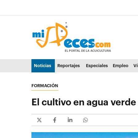
Ir al contenido principal de la página (alt + s)
Ir a la cabecera de la página (alt + c)
Ir al pie de la página (alt + p)
Ir al menú principal (alt + u)
Noticias
Reportajes
Especiales
Empleo
V
FORMACIÓN
El cultivo en agua verde