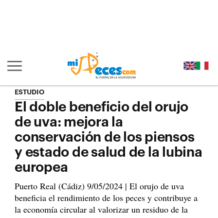
Ir al contenido principal de la página (alt + s)
Ir a la cabecera de la página (alt + c)
Ir al pie de la página (alt + p)
Ir al menú principal (alt + u)
Mostrar/ocultar navegación principal
ESTUDIO
El doble beneficio del orujo
de uva: mejora la
conservación de los piensos
y estado de salud de la lubina
europea
Puerto Real (Cádiz) 9/05/2024 | El orujo de uva
beneficia el rendimiento de los peces y contribuye a
la economía circular al valorizar un residuo de la