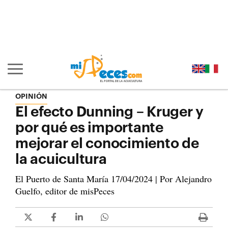
Ir al contenido principal de la página (alt + s)
Ir a la cabecera de la página (alt + c)
Ir al pie de la página (alt + p)
Ir al menú principal (alt + u)
Mostrar/ocultar navegación principal
OPINIÓN
El efecto Dunning – Kruger y
por qué es importante
mejorar el conocimiento de
la acuicultura
El Puerto de Santa María 17/04/2024 | Por Alejandro
Guelfo, editor de misPeces