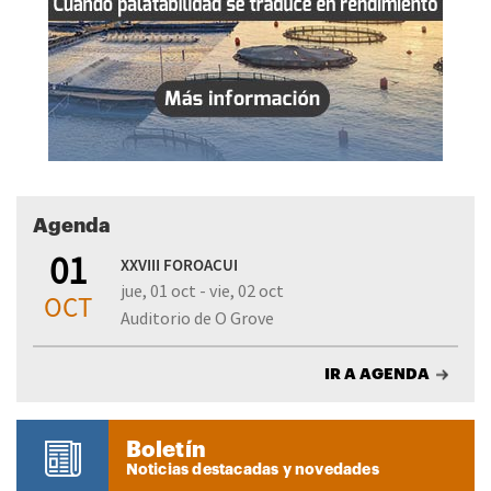
Agenda
01
XXVIII FOROACUI
jue, 01 oct - vie, 02 oct
OCT
Auditorio de O Grove
IR A AGENDA
Boletín
Noticias destacadas y novedades