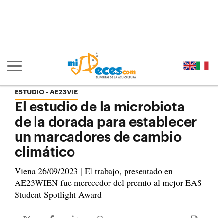
Ir al contenido principal de la página (alt + s)
Ir a la cabecera de la página (alt + c)
Ir al pie de la página (alt + p)
Ir al menú principal (alt + u)
Mostrar/ocultar navegación principal
ESTUDIO
AE23VIE
El estudio de la microbiota
de la dorada para establecer
un marcadores de cambio
climático
Viena 26/09/2023 | El trabajo, presentado en
AE23WIEN fue merecedor del premio al mejor EAS
Student Spotlight Award