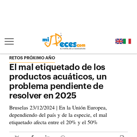
Ir al contenido principal de la página (alt + s)
Ir a la cabecera de la página (alt + c)
Ir al pie de la página (alt + p)
Ir al menú principal (alt + u)
Mostrar/ocultar navegación principal
RETOS PRÓXIMO AÑO
El mal etiquetado de los
productos acuáticos, un
problema pendiente de
resolver en 2025
Bruselas 23/12/2024 | En la Unión Europea,
dependiendo del país y de la especie, el mal
etiquetado afecta entre el 20% y el 50%