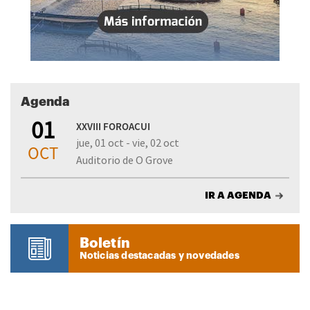
Agenda
01
XXVIII FOROACUI
jue, 01 oct - vie, 02 oct
OCT
Auditorio de O Grove
IR A AGENDA
Boletín
Noticias destacadas y novedades