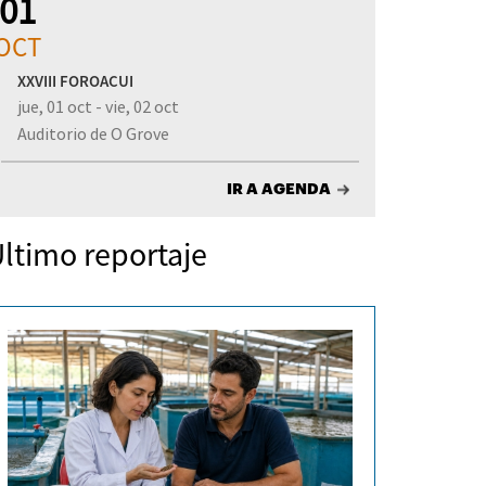
01
OCT
XXVIII FOROACUI
jue, 01 oct - vie, 02 oct
Auditorio de O Grove
IR A AGENDA
ltimo reportaje