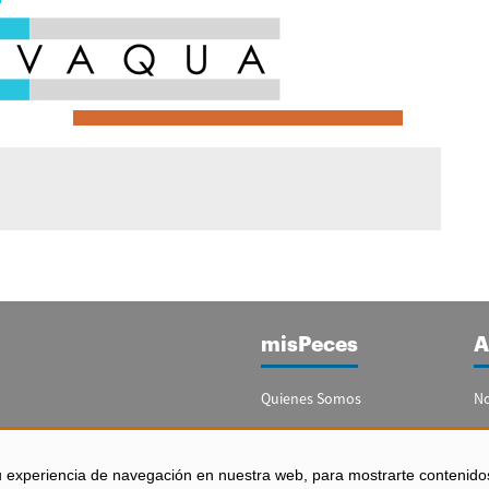
misPeces
A
Quienes Somos
No
Publicidad
Re
Contacto
Bo
u experiencia de navegación en nuestra web, para mostrarte contenido
España)