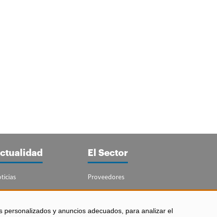
ctualidad
El Sector
ticias
Proveedores
portajes
Guía del Sector
letín Acuicultura
Legislación
s personalizados y anuncios adecuados, para analizar el