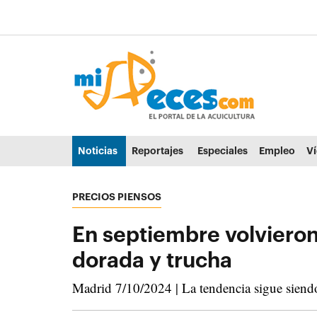
Ir al contenido principal de la página (alt + s)
Ir a la cabecera de la página (alt + c)
Ir al pie de la página (alt + p)
Ir al menú principal (alt + u)
Noticias
Reportajes
Especiales
Empleo
V
PRECIOS PIENSOS
En septiembre volvieron
dorada y trucha
Madrid 7/10/2024 | La tendencia sigue siendo