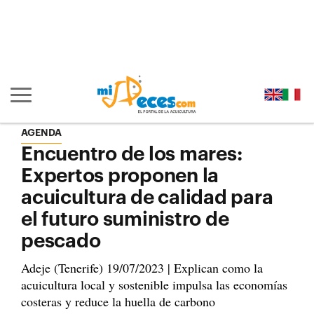
Ir al contenido principal de la página (alt + s)
Ir a la cabecera de la página (alt + c)
Ir al pie de la página (alt + p)
Ir al menú principal (alt + u)
Mostrar/ocultar navegación principal
AGENDA
Encuentro de los mares:
Expertos proponen la
acuicultura de calidad para
el futuro suministro de
pescado
Adeje (Tenerife) 19/07/2023 | Explican como la
acuicultura local y sostenible impulsa las economías
costeras y reduce la huella de carbono