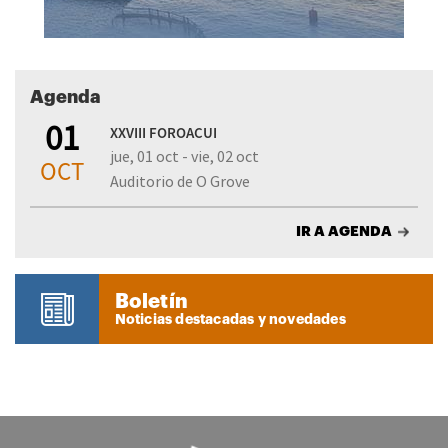
Agenda
01
XXVIII FOROACUI
jue, 01 oct - vie, 02 oct
OCT
Auditorio de O Grove
IR A AGENDA
Boletín
Noticias destacadas y novedades