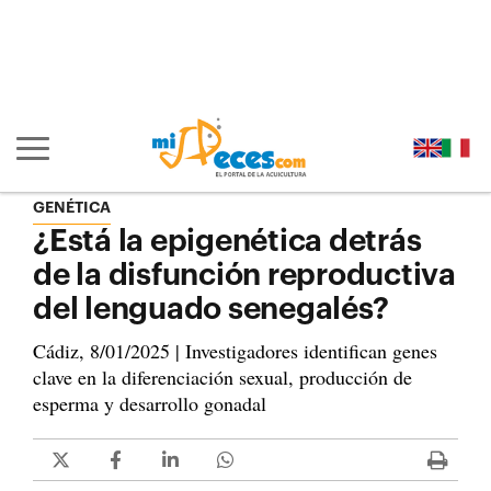
Ir al contenido principal de la página (alt + s)
Ir a la cabecera de la página (alt + c)
Ir al pie de la página (alt + p)
Ir al menú principal (alt + u)
Mostrar/ocultar navegación principal
GENÉTICA
¿Está la epigenética detrás
de la disfunción reproductiva
del lenguado senegalés?
Cádiz, 8/01/2025 | Investigadores identifican genes
clave en la diferenciación sexual, producción de
esperma y desarrollo gonadal