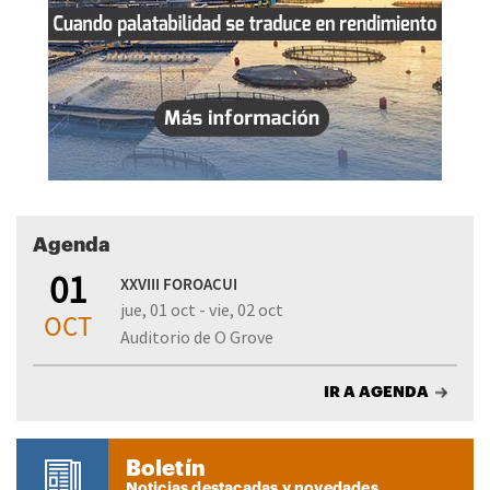
Agenda
01
XXVIII FOROACUI
jue, 01 oct - vie, 02 oct
OCT
Auditorio de O Grove
IR A AGENDA
Boletín
Noticias destacadas y novedades