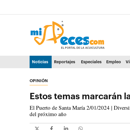
Ir al contenido principal de la página (alt + s)
Ir a la cabecera de la página (alt + c)
Ir al pie de la página (alt + p)
Ir al menú principal (alt + u)
Noticias
Reportajes
Especiales
Empleo
V
OPINIÓN
Estos temas marcarán la
El Puerto de Santa María 2/01/2024 | Diversi
del próximo año