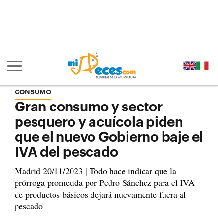
Ir al contenido principal de la página (alt + s)
Ir a la cabecera de la página (alt + c)
Ir al pie de la página (alt + p)
Ir al menú principal (alt + u)
Mostrar/ocultar navegación principal
CONSUMO
Gran consumo y sector
pesquero y acuícola piden
que el nuevo Gobierno baje el
IVA del pescado
Madrid 20/11/2023 | Todo hace indicar que la
prórroga prometida por Pedro Sánchez para el IVA
de productos básicos dejará nuevamente fuera al
pescado