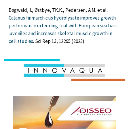
Bøgwald, I., Østbye, TK.K., Pedersen, A.M. et al.
Calanus finmarchicus hydrolysate improves growth
performance in feeding trial with European sea bass
juveniles and increases skeletal muscle growth in
cell studies
. Sci Rep 13, 12295 (2023).