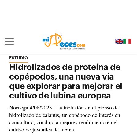
Ir al contenido principal de la página (alt + s)
Ir a la cabecera de la página (alt + c)
Ir al pie de la página (alt + p)
Ir al menú principal (alt + u)
Mostrar/ocultar navegación principal
ESTUDIO
Hidrolizados de proteína de
copépodos, una nueva vía
que explorar para mejorar el
cultivo de lubina europea
Noruega 4/08/2023 | La inclusión en el pienso de
hidrolizado de calanus, un copépodo de interés en
acuicultura, condujo a mejores rendimiento en el
cultivo de juveniles de lubina