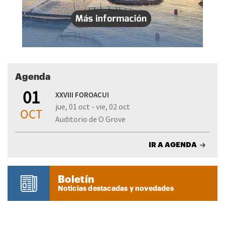
Agenda
01
XXVIII FOROACUI
jue, 01 oct - vie, 02 oct
OCT
Auditorio de O Grove
IR A AGENDA
Boletín
Noticias destacadas y novedades