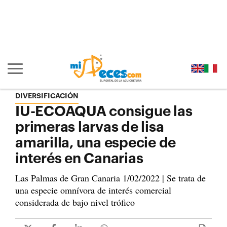
Ir al contenido principal de la página (alt + s)
Ir a la cabecera de la página (alt + c)
Ir al pie de la página (alt + p)
Ir al menú principal (alt + u)
Mostrar/ocultar navegación principal
DIVERSIFICACIÓN
IU-ECOAQUA consigue las
primeras larvas de lisa
amarilla, una especie de
interés en Canarias
Las Palmas de Gran Canaria 1/02/2022 | Se trata de
una especie omnívora de interés comercial
considerada de bajo nivel trófico