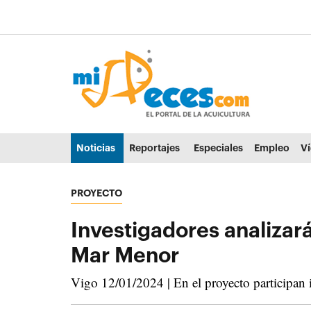
Ir al contenido principal de la página (alt + s)
Ir a la cabecera de la página (alt + c)
Ir al pie de la página (alt + p)
Ir al menú principal (alt + u)
Noticias
Reportajes
Especiales
Empleo
V
PROYECTO
Investigadores analizará
Mar Menor
Vigo 12/01/2024 | En el proyecto participan 