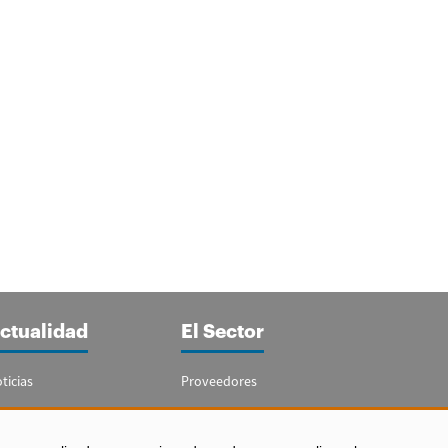
ctualidad
El Sector
ticias
Proveedores
portajes
Guía del Sector
letín Acuicultura
Legislación