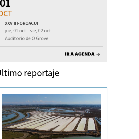
01
OCT
XXVIII FOROACUI
jue, 01 oct - vie, 02 oct
Auditorio de O Grove
IR A AGENDA
ltimo reportaje