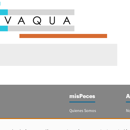
misPeces
A
Quienes Somos
No
Publicidad
Re
Contacto
Bo