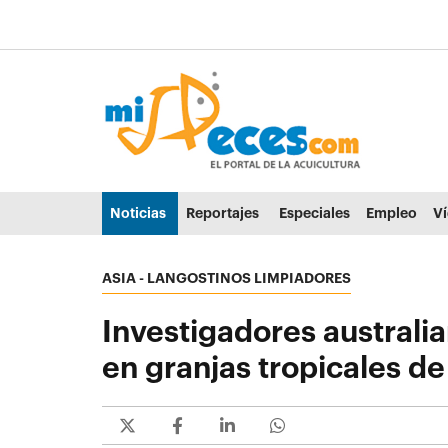
Ir al contenido principal de la página (alt + s)
Ir a la cabecera de la página (alt + c)
Ir al pie de la página (alt + p)
Ir al menú principal (alt + u)
Noticias
Reportajes
Especiales
Empleo
V
ASIA - LANGOSTINOS LIMPIADORES
Investigadores australia
en granjas tropicales de