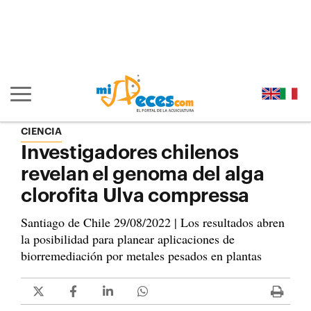
Ir al contenido principal de la página (alt + s)
Ir a la cabecera de la página (alt + c)
Ir al pie de la página (alt + p)
Ir al menú principal (alt + u)
Mostrar/ocultar navegación principal
CIENCIA
Investigadores chilenos
revelan el genoma del alga
clorofita Ulva compressa
Santiago de Chile 29/08/2022 | Los resultados abren
la posibilidad para planear aplicaciones de
biorremediación por metales pesados en plantas