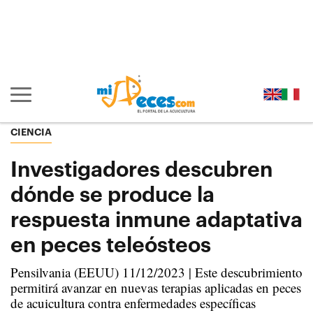
Ir al contenido principal de la página (alt + s)
Ir a la cabecera de la página (alt + c)
Ir al pie de la página (alt + p)
Ir al menú principal (alt + u)
Mostrar/ocultar navegación principal
CIENCIA
Investigadores descubren
dónde se produce la
respuesta inmune adaptativa
en peces teleósteos
Pensilvania (EEUU) 11/12/2023 | Este descubrimiento
permitirá avanzar en nuevas terapias aplicadas en peces
de acuicultura contra enfermedades específicas