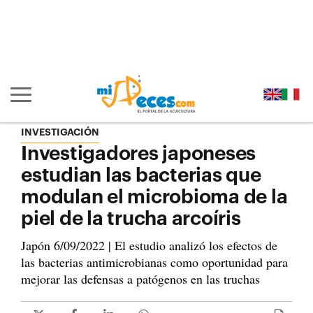
Ir al contenido principal de la página (alt + s)
Ir a la cabecera de la página (alt + c)
Ir al pie de la página (alt + p)
Ir al menú principal (alt + u)
Mostrar/ocultar navegación principal
INVESTIGACIÓN
Investigadores japoneses
estudian las bacterias que
modulan el microbioma de la
piel de la trucha arcoíris
Japón 6/09/2022 | El estudio analizó los efectos de
las bacterias antimicrobianas como oportunidad para
mejorar las defensas a patógenos en las truchas