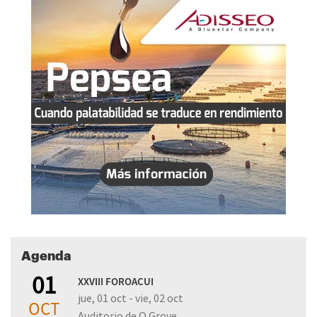
Agenda
01
XXVIII FOROACUI
jue, 01 oct - vie, 02 oct
OCT
Auditorio de O Grove