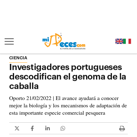
Ir al contenido principal de la página (alt + s)
Ir a la cabecera de la página (alt + c)
Ir al pie de la página (alt + p)
Ir al menú principal (alt + u)
Mostrar/ocultar navegación principal
CIENCIA
Investigadores portugueses
descodifican el genoma de la
caballa
Oporto 21/02/2022 | El avance ayudará a conocer
mejor la biología y los mecanismos de adaptación de
esta importante especie comercial pesquera