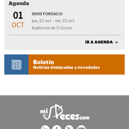
Agenda
01
XXVIII FOROACUI
jue, 01 oct - vie, 02 oct
OCT
Auditorio de O Grove
IR A AGENDA
Boletín
Noticias destacadas y novedades