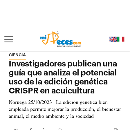
Ir al contenido principal de la página (alt + s)
Ir a la cabecera de la página (alt + c)
Ir al pie de la página (alt + p)
Ir al menú principal (alt + u)
Mostrar/ocultar navegación principal
CIENCIA
Investigadores publican una
guía que analiza el potencial
uso de la edición genética
CRISPR en acuicultura
Noruega 25/10/2023 | La edición genética bien
empleada permite mejorar la producción, el bienestar
animal, el medio ambiente y la sociedad