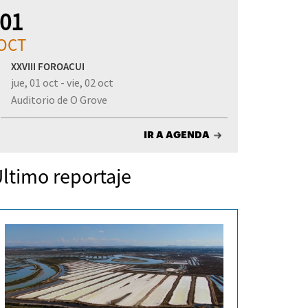
01
OCT
XXVIII FOROACUI
jue, 01 oct - vie, 02 oct
Auditorio de O Grove
IR A AGENDA
ltimo reportaje