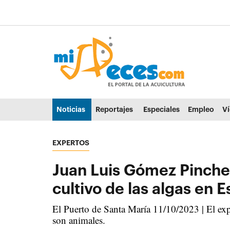
Ir al contenido principal de la página (alt + s)
Ir a la cabecera de la página (alt + c)
Ir al pie de la página (alt + p)
Ir al menú principal (alt + u)
Noticias
Reportajes
Especiales
Empleo
V
EXPERTOS
Juan Luis Gómez Pinchet
cultivo de las algas en 
El Puerto de Santa María 11/10/2023 | El exp
son animales.