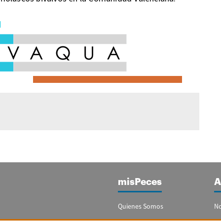
misPeces
A
Quienes Somos
No