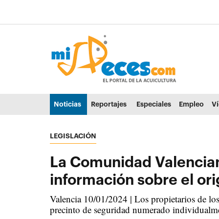
Ir al contenido principal de la página (alt + s)
Ir a la cabecera de la página (alt + c)
Ir al pie de la página (alt + p)
Ir al menú principal (alt + u)
Noticias
Reportajes
Especiales
Empleo
V
LEGISLACIÓN
La Comunidad Valenciana
información sobre el ori
Valencia 10/01/2024 | Los propietarios de los
precinto de seguridad numerado individualm