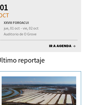
01
OCT
XXVIII FOROACUI
jue, 01 oct - vie, 02 oct
Auditorio de O Grove
IR A AGENDA
ltimo reportaje