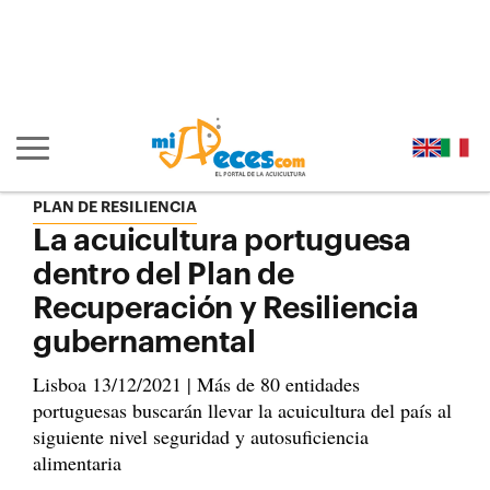
Ir al contenido principal de la página (alt + s)
Ir a la cabecera de la página (alt + c)
Ir al pie de la página (alt + p)
Ir al menú principal (alt + u)
Mostrar/ocultar navegación principal
PLAN DE RESILIENCIA
La acuicultura portuguesa
dentro del Plan de
Recuperación y Resiliencia
gubernamental
Lisboa 13/12/2021 | Más de 80 entidades
portuguesas buscarán llevar la acuicultura del país al
siguiente nivel seguridad y autosuficiencia
alimentaria