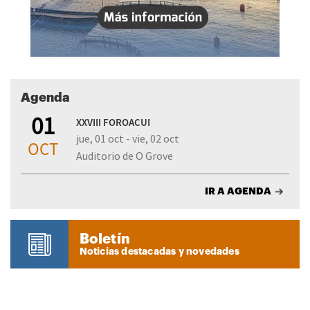
Agenda
01
XXVIII FOROACUI
jue, 01 oct - vie, 02 oct
OCT
Auditorio de O Grove
IR A AGENDA
Boletín
Noticias destacadas y novedades