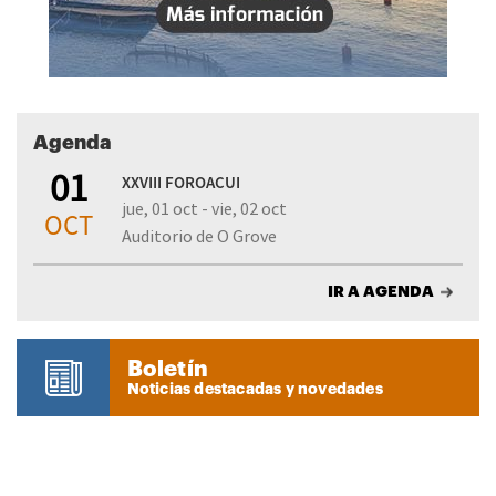
Agenda
01
XXVIII FOROACUI
jue, 01 oct - vie, 02 oct
OCT
Auditorio de O Grove
IR A AGENDA
Boletín
Noticias destacadas y novedades