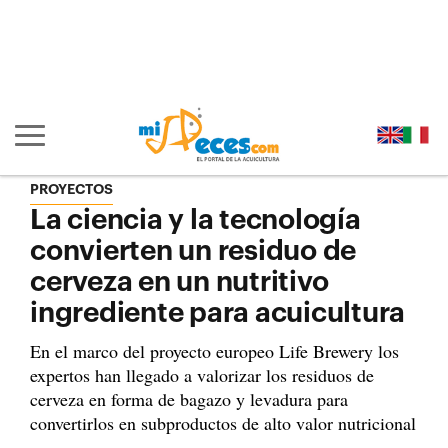
Ir al contenido principal de la página (alt + s)
Ir a la cabecera de la página (alt + c)
Ir al pie de la página (alt + p)
Ir al menú principal (alt + u)
Mostrar/ocultar navegación principal
PROYECTOS
La ciencia y la tecnología
convierten un residuo de
cerveza en un nutritivo
ingrediente para acuicultura
En el marco del proyecto europeo Life Brewery los
expertos han llegado a valorizar los residuos de
cerveza en forma de bagazo y levadura para
convertirlos en subproductos de alto valor nutricional