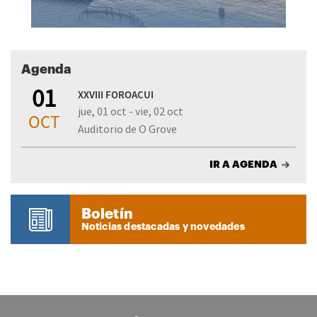
Agenda
01
XXVIII FOROACUI
jue, 01 oct - vie, 02 oct
OCT
Auditorio de O Grove
IR A AGENDA
Boletín
Noticias destacadas y novedades