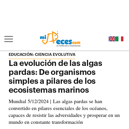
Ir al contenido principal de la página (alt + s)
Ir a la cabecera de la página (alt + c)
Ir al pie de la página (alt + p)
Ir al menú principal (alt + u)
Mostrar/ocultar navegación principal
EDUCACIÓN: CIENCIA EVOLUTIVA
La evolución de las algas
pardas: De organismos
simples a pilares de los
ecosistemas marinos
Mundial 5/12/2024 | Las algas pardas se han
convertido en pilares esenciales de los océanos,
capaces de resistir las adversidades y prosperar en un
mundo en constante transformación